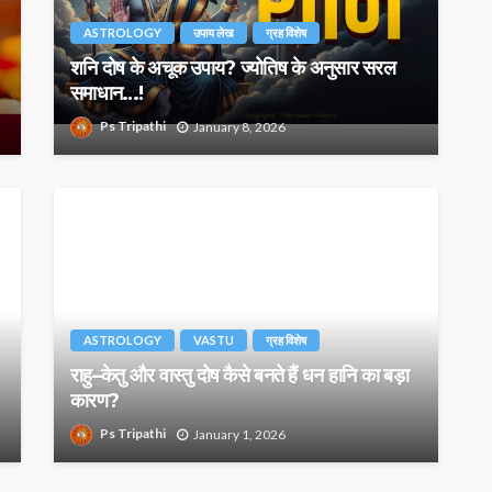
ASTROLOGY
उपाय लेख
ग्रह विशेष
शनि दोष के अचूक उपाय? ज्योतिष के अनुसार सरल
समाधान…!
Ps Tripathi
January 8, 2026
ASTROLOGY
VASTU
ग्रह विशेष
राहु–केतु और वास्तु दोष कैसे बनते हैं धन हानि का बड़ा
कारण?
Ps Tripathi
January 1, 2026