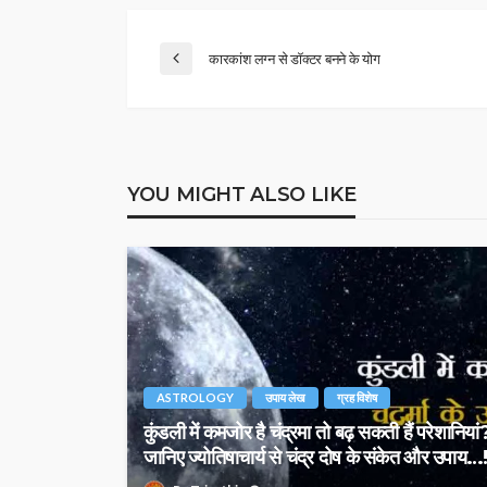
कारकांश लग्न से डॉक्टर बनने के योग
YOU MIGHT ALSO LIKE
ASTROLOGY
उपाय लेख
ग्रह विशेष
कुंडली में कमजोर है चंद्रमा तो बढ़ सकती हैं परेशानियां
जानिए ज्योतिषाचार्य से चंद्र दोष के संकेत और उपाय…