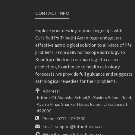
CONTACT INFO
Explore your destiny at your fingertips with
Certified Ps Tripathi Astrologer and get an
effective astrological solution to all kinds of life
problems. From daily horoscope astrology to
Kundli prediction, from marriage to career
prediction, from house to health astrology
forecasts, we provide full guidance and suggests
astrological remedies for their problems.
Address:
Infront Of Akansha School,St.Xaviers School Road,
Avanti Vihar, Shankar Nagar, Raipur, Chhattisgarh
492006
Phone:
0771-4050500
Email:
support@futureforyou.co
Website:
www.futureforyou.co