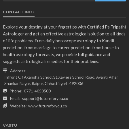
CONTACT INFO
Explore your destiny at your fingertips with Certified Ps Tripathi
Astrologer and get an effective astrological solution to all kinds
of life problems. From daily horoscope astrology to Kundli
prediction, from marriage to career prediction, from house to
health astrology forecasts, we provide full guidance and
suggests astrological remedies for their problems.
Address:
Infront Of Akansha School,St.Xaviers School Road, Avanti Vihar,
Shankar Nagar, Raipur, Chhattisgarh 492006
Phone:
0771-4050500
Email:
support@futureforyou.co
Website:
www.futureforyou.co
VASTU