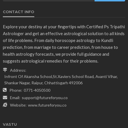
CONTACT INFO
Explore your destiny at your fingertips with Certified Ps Tripathi
Astrologer and get an effective astrological solution to all kinds
of life problems. From daily horoscope astrology to Kundli
prediction, from marriage to career prediction, from house to
health astrology forecasts, we provide full guidance and
suggests astrological remedies for their problems.
Address:
Infront Of Akansha School,St.Xaviers School Road, Avanti Vihar,
Shankar Nagar, Raipur, Chhattisgarh 492006
Phone:
0771-4050500
Email:
support@futureforyou.co
Website:
www.futureforyou.co
VASTU