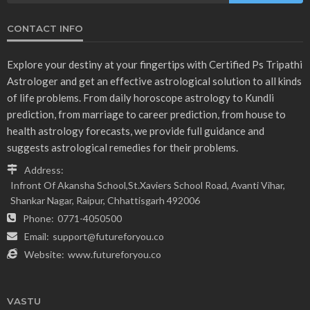
CONTACT INFO
Explore your destiny at your fingertips with Certified Ps Tripathi
Astrologer and get an effective astrological solution to all kinds
of life problems. From daily horoscope astrology to Kundli
prediction, from marriage to career prediction, from house to
health astrology forecasts, we provide full guidance and
suggests astrological remedies for their problems.
Address:
Infront Of Akansha School,St.Xaviers School Road, Avanti Vihar,
Shankar Nagar, Raipur, Chhattisgarh 492006
Phone:
0771-4050500
Email:
support@futureforyou.co
Website:
www.futureforyou.co
VASTU