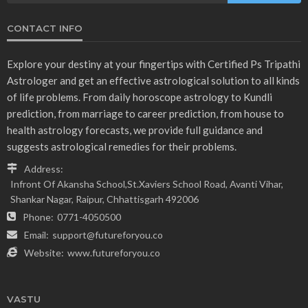
CONTACT INFO
Explore your destiny at your fingertips with Certified Ps Tripathi
Astrologer and get an effective astrological solution to all kinds
of life problems. From daily horoscope astrology to Kundli
prediction, from marriage to career prediction, from house to
health astrology forecasts, we provide full guidance and
suggests astrological remedies for their problems.
Address:
Infront Of Akansha School,St.Xaviers School Road, Avanti Vihar,
Shankar Nagar, Raipur, Chhattisgarh 492006
Phone:
0771-4050500
Email:
support@futureforyou.co
Website:
www.futureforyou.co
VASTU