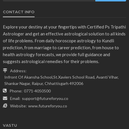
CONTACT INFO
Explore your destiny at your fingertips with Certified Ps Tripathi
Astrologer and get an effective astrological solution to all kinds
of life problems. From daily horoscope astrology to Kundli
prediction, from marriage to career prediction, from house to
health astrology forecasts, we provide full guidance and
suggests astrological remedies for their problems.
Address:
Infront Of Akansha School,St.Xaviers School Road, Avanti Vihar,
Shankar Nagar, Raipur, Chhattisgarh 492006
Phone:
0771-4050500
Email:
support@futureforyou.co
Website:
www.futureforyou.co
VASTU