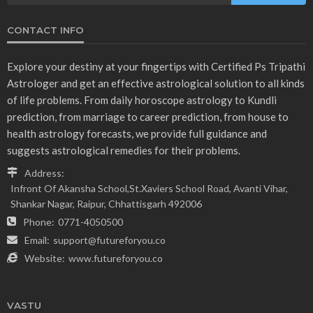
CONTACT INFO
Explore your destiny at your fingertips with Certified Ps Tripathi
Astrologer and get an effective astrological solution to all kinds
of life problems. From daily horoscope astrology to Kundli
prediction, from marriage to career prediction, from house to
health astrology forecasts, we provide full guidance and
suggests astrological remedies for their problems.
Address:
Infront Of Akansha School,St.Xaviers School Road, Avanti Vihar,
Shankar Nagar, Raipur, Chhattisgarh 492006
Phone:
0771-4050500
Email:
support@futureforyou.co
Website:
www.futureforyou.co
VASTU