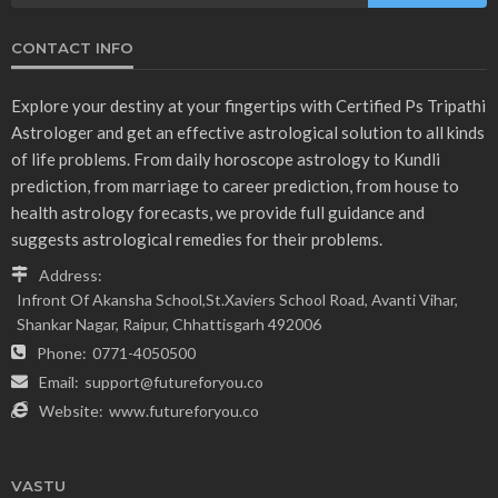
CONTACT INFO
Explore your destiny at your fingertips with Certified Ps Tripathi
Astrologer and get an effective astrological solution to all kinds
of life problems. From daily horoscope astrology to Kundli
prediction, from marriage to career prediction, from house to
health astrology forecasts, we provide full guidance and
suggests astrological remedies for their problems.
Address:
Infront Of Akansha School,St.Xaviers School Road, Avanti Vihar,
Shankar Nagar, Raipur, Chhattisgarh 492006
Phone:
0771-4050500
Email:
support@futureforyou.co
Website:
www.futureforyou.co
VASTU