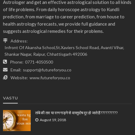
Astrologer and get an effective astrological solution to all kinds
of life problems. From daily horoscope astrology to Kundli
prediction, from marriage to career prediction, from house to
health astrology forecasts, we provide full guidance and
suggests astrological remedies for their problems.
Address:
Infront Of Akansha School,St.Xaviers School Road, Avanti Vihar,
Shankar Nagar, Raipur, Chhattisgarh 492006
Phone:
0771-4050500
Email:
support@futureforyou.co
Website:
www.futureforyou.co
VASTU
तांबे की तार या रत्न गाड़ने से वास्तुदोष दूर हो जाते है??????????
August 19, 2018