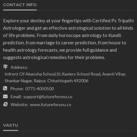
CONTACT INFO
Explore your destiny at your fingertips with Certified Ps Tripathi
Astrologer and get an effective astrological solution to all kinds
of life problems. From daily horoscope astrology to Kundli
prediction, from marriage to career prediction, from house to
health astrology forecasts, we provide full guidance and
suggests astrological remedies for their problems.
Address:
Infront Of Akansha School,St.Xaviers School Road, Avanti Vihar,
Shankar Nagar, Raipur, Chhattisgarh 492006
Phone:
0771-4050500
Email:
support@futureforyou.co
Website:
www.futureforyou.co
VASTU