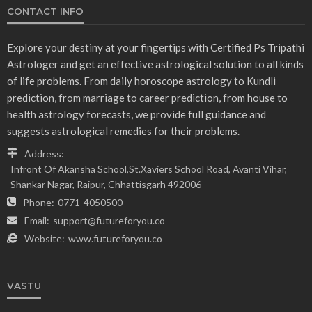
CONTACT INFO
Explore your destiny at your fingertips with Certified Ps Tripathi
Astrologer and get an effective astrological solution to all kinds
of life problems. From daily horoscope astrology to Kundli
prediction, from marriage to career prediction, from house to
health astrology forecasts, we provide full guidance and
suggests astrological remedies for their problems.
Address:
Infront Of Akansha School,St.Xaviers School Road, Avanti Vihar,
Shankar Nagar, Raipur, Chhattisgarh 492006
Phone:
0771-4050500
Email:
support@futureforyou.co
Website:
www.futureforyou.co
VASTU