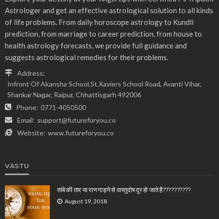
Astrologer and get an effective astrological solution to all kinds
of life problems. From daily horoscope astrology to Kundli
prediction, from marriage to career prediction, from house to
health astrology forecasts, we provide full guidance and
suggests astrological remedies for their problems.
Address:
Infront Of Akansha School,St.Xaviers School Road, Avanti Vihar,
Shankar Nagar, Raipur, Chhattisgarh 492006
Phone:
0771-4050500
Email:
support@futureforyou.co
Website:
www.futureforyou.co
VASTU
तांबे की तार या रत्न गाड़ने से वास्तुदोष दूर हो जाते है??????????
August 19, 2018