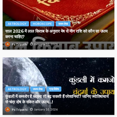
ASTROLOGY
HOROSCOPE
उपाय लेख
साल 2026 में लाल किताब के अनुसार मेष से मीन राशि को कौन सा उपाय
करना चाहिए?
January 10, 2026
Ps Tripathi
ASTROLOGY
उपाय लेख
ग्रह विशेष
कुंडली में कमजोर है चंद्रमा तो बढ़ सकती हैं परेशानियां? जानिए ज्योतिषाचार्य
से चंद्र दोष के संकेत और उपाय…!
January 10, 2026
Ps Tripathi