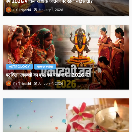
वर्ष 2026 में किन राशि के जातकों पर रहेगी साढ़ेसाती?
January 4, 2026
Ps Tripathi
ASTROLOGY
व्रत एवं त्योहार
षटतिला एकादशी का व्रत कब रखा जाएगा 2026 में?
January 4, 2026
Ps Tripathi