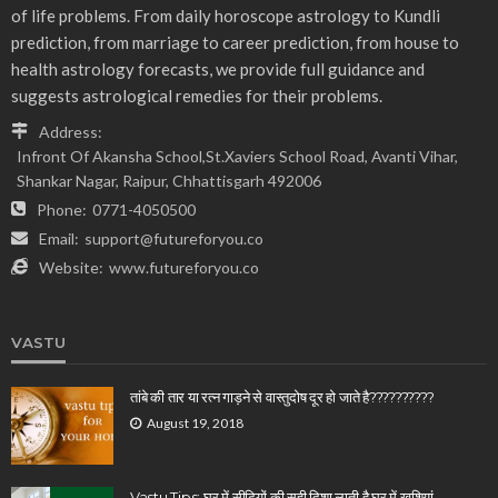
of life problems. From daily horoscope astrology to Kundli
prediction, from marriage to career prediction, from house to
health astrology forecasts, we provide full guidance and
suggests astrological remedies for their problems.
Address:
Infront Of Akansha School,St.Xaviers School Road, Avanti Vihar,
Shankar Nagar, Raipur, Chhattisgarh 492006
Phone:
0771-4050500
Email:
support@futureforyou.co
Website:
www.futureforyou.co
VASTU
तांबे की तार या रत्न गाड़ने से वास्तुदोष दूर हो जाते है??????????
August 19, 2018
Vastu Tips: घर में सीढ़ियों की सही दिशा लाती है घर में खुशियां