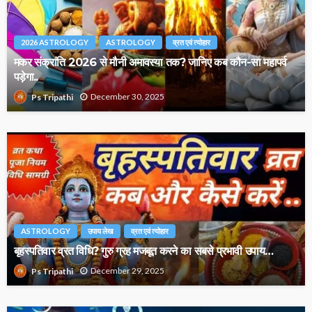
2026 ASTROLOGY
ASTROLOGY
व्रत एवं त्योहार
मकर संक्रांति 2026 से मौनी अमावस्या तक? जानिए कब कौन-सा महापर्व
पड़ेगा..
December 30, 2025
Ps Tripathi
ASTROLOGY
उपाय लेख
व्रत एवं त्योहार
बृहस्पतिवार व्रत विधि? गुरु ग्रह मजबूत करने का सबसे प्रभावी उपाय…
December 29, 2025
Ps Tripathi