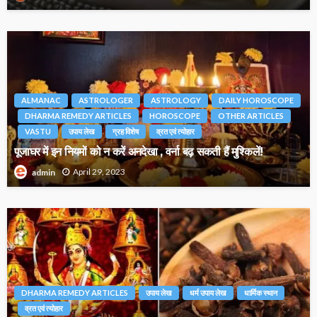
ALMANAC
ASTROLOGER
ASTROLOGY
DAILY HOROSCOPE
DHARMA REMEDY ARTICLES
HOROSCOPE
OTHER ARTICLES
VASTU
उपाय लेख
ग्रह विशेष
व्रत एवं त्योहार
पूजाघर में इन नियमों को न करें अनदेखा , वर्ना बढ़ सकती हैं मुश्किलें!
April 29, 2023
admin
DHARMA REMEDY ARTICLES
उपाय लेख
धर्म उपाय लेख
धार्मिक स्थान
व्रत एवं त्योहार