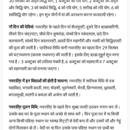
30 सितंबर को अमृत सिद्धि योग, 1 अक्टूबर को रवि योग, 2 अक्टूबर को अमृत
और सिद्धि योग, 3 को सर्वार्थ सिद्धि, 4 को रवि योग, 5 तारीख को रवि योग, 6 को
सर्वसिद्धि योग रहेगा। इन शुभ योगों में मां की अराधना करना फलदायी रहेगा।
नौ दिन की देवियां:
नवरात्रि के पहले दिन मां शैलपुत्री, दूसरे दिन ब्रह्मचारिणी,
तीसरे दिन चंद्रघंटा, चौथे दिन कुष्मांडा, पांचवें दिन स्कंदमाता, छठे दिन
कात्यायनी, सांतवें दिन कालरात्री, आठवें दिन महागौरी और नवमी को सिद्धिदात्री
की पूजा की जाती है। प्रतिपदा तिथि यानी नवरात्रि का पहला दिन 29 सितंबर
को घटस्थापना (कलश स्थापना) की जाती है। इसके लिए ब्रह्म मुहूर्त शुभ माना
गया है। 3 अक्टूबर को ललिता पंचमी है, 6 अक्टूबर को महाष्टमी व 7 अक्टूबर
को महानवमी का पर्व मनाया जाएगा।
नवरात्रि में इन विद्याओं की होती है साधना:
नवरात्रि में सात्विक विधि से दस
महाविद्या, भगवती काली, तारा, षोडशी, भुवनेश्वरी, भैरवी, छिन्नमस्ता, धूमावती,
बगलामुखी, मातंगी व कमला की अर्चना की जाती है।
नवरात्रि पूजन विधि:
नवरात्रि के पहले दिन सुबह जल्दी उठकर स्नान कर लें।
उसके बाद घर के पूजा स्थान को अच्छे से साफ करें। फिर पूजा घर में या किसी
अन्य किसी पवित्र स्थान पर स्वच्छ मिट्टी से वेदी बना लें और उसमें जौ और गेहूं
दोनों मिलाकर बो लें। वेदी पर या फिर उसके पास पवित्र स्थान पर पृथ्वी का