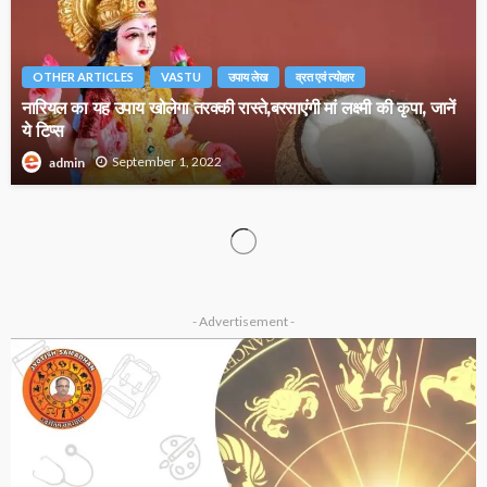
OTHER ARTICLES
VASTU
उपाय लेख
व्रत एवं त्योहार
नारियल का यह उपाय खोलेगा तरक्की रास्ते,बरसाएंगी मां लक्ष्मी की कृपा, जानें
ये टिप्स
September 1, 2022
admin
व्रत एवं त्योहार
जन्माष्टमी व्रत,कब रखा जाएगा जानें ?दोनों ही तिथियों में नहीं है रोहिणी नक्षत्र
!
August 17, 2022
admin