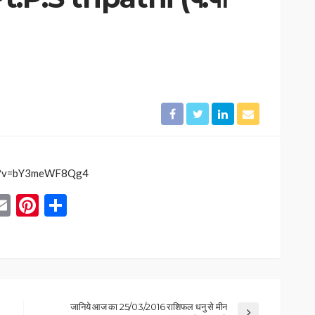
ch?v=bY3meWF8Qg4
App
blr
inkedIn
Email
Pinterest
Share
जानिये आज का 25/03/2016 राशिफल धनु से मीन