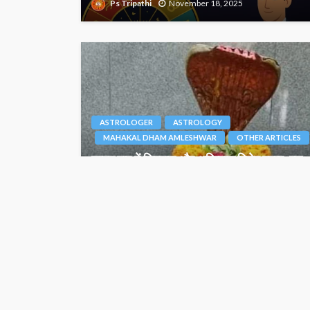
Ps Tripathi
November 18, 2025
ASTROLOGER
ASTROLOGY
MAHAKAL DHAM AMLESHWAR
OTHER ARTICLES
सावन माह में शिववास और अग्निवास विशेष महत्व, इस
महीने का रुद्राभिषेक है बेहद शुभ दायक – जानिए
Junior Editor
August 1, 2024