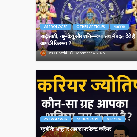
ASTROLOGER
OTHER ARTICLES
ग्रह विशेष
साढ़ेसाती, राहु-केतु और शनि—क्या सच में बदल देते हैं
आपकी किस्मत ?
Ps Tripathi
December 4, 2025
ASTROLOGER
ASTROLOGY
SUCCESS
ग्रहों के अनुसार आपका परफेक्ट करियर