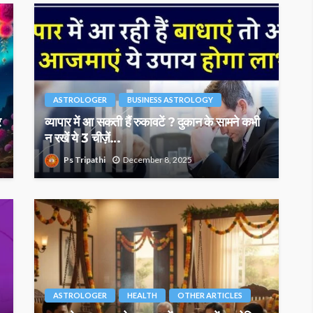
ASTROLOGER
BUSINESS ASTROLOGY
र
व्यापार में आ सकती हैं रुकावटें ? दुकान के सामने कभी
न रखें ये 3 चीज़ें…
Ps Tripathi
December 8, 2025
ASTROLOGER
HEALTH
OTHER ARTICLES