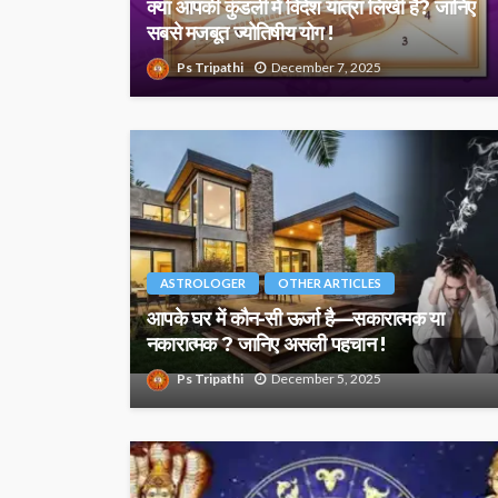
क्या आपकी कुंडली में विदेश यात्रा लिखी है? जानिए
सबसे मजबूत ज्योतिषीय योग !
Ps Tripathi
December 7, 2025
ASTROLOGER
OTHER ARTICLES
आपके घर में कौन-सी ऊर्जा है—सकारात्मक या
नकारात्मक ? जानिए असली पहचान !
Ps Tripathi
December 5, 2025