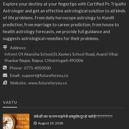
Explore your destiny at your fingertips with Certified Ps Tripathi
Astrologer and get an effective astrological solution to all kinds
of life problems. From daily horoscope astrology to Kundli
prediction, from marriage to career prediction, from house to
health astrology forecasts, we provide full guidance and
suggests astrological remedies for their problems.
Address:
Infront Of Akansha School,St.Xaviers School Road, Avanti Vihar,
Shankar Nagar, Raipur, Chhattisgarh 492006
Phone:
0771-4050500
Email:
support@futureforyou.co
Website:
www.futureforyou.co
VASTU
तांबे की तार या रत्न गाड़ने से वास्तुदोष दूर हो जाते है??????????
August 19, 2018