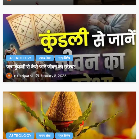
ASTROLOGY
उपाय लेख
ग्रह विशेष
जन्म कुंडली से कैसे जानें जीवन का उद्देश्य?
January 8, 2026
Ps Tripathi
ASTROLOGY
उपाय लेख
ग्रह विशेष