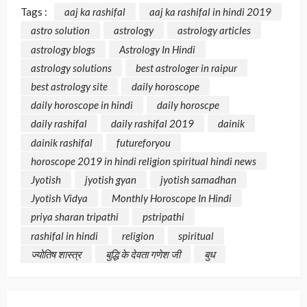
Tags :
aaj ka rashifal
aaj ka rashifal in hindi 2019
astro solution
astrology
astrology articles
astrology blogs
Astrology In Hindi
astrology solutions
best astrologer in raipur
best astrology site
daily horoscope
daily horoscope in hindi
daily horoscpe
daily rashifal
daily rashifal 2019
dainik
dainik rashifal
futureforyou
horoscope 2019 in hindi religion spiritual hindi news
Jyotish
jyotish gyan
jyotish samadhan
Jyotish Vidya
Monthly Horoscope In Hindi
priya sharan tripathi
pstripathi
rashifal in hindi
religion
spiritual
ज्योतिष शास्त्र
बुद्धि के देवता गणेश जी
बुध