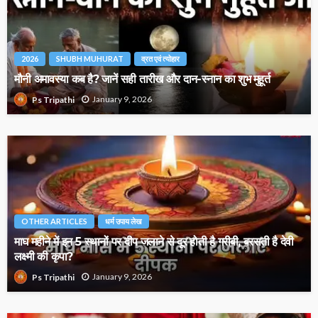
2026
SHUBH MUHURAT
व्रत एवं त्योहार
मौनी अमावस्या कब है? जानें सही तारीख और दान-स्नान का शुभ मुहूर्त
January 9, 2026
Ps Tripathi
OTHER ARTICLES
धर्म उपाय लेख
माघ महीने में इन 5 स्थानों पर दीप जलाने से दूर होती है गरीबी, बरसती है देवी
लक्ष्मी की कृपा?
January 9, 2026
Ps Tripathi