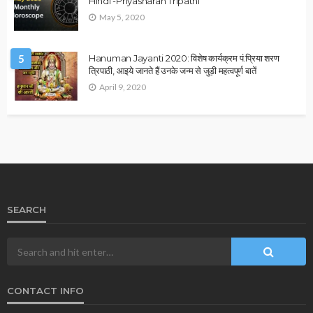
OTHER ARTICLES
पंचमुखी हनुमान जी की पूजा कैसे करें? जानिए संपूर्ण विधि,मंत्र और लाभ
December 31, 2025
Ps Tripathi
ASTROLOGY
VASTU
उपाय लेख
ज्योतिष के अनुसार गलत वास्तु कैसे बनता है धन हानि का बड़ा कारण?
December 30, 2025
Ps Tripathi