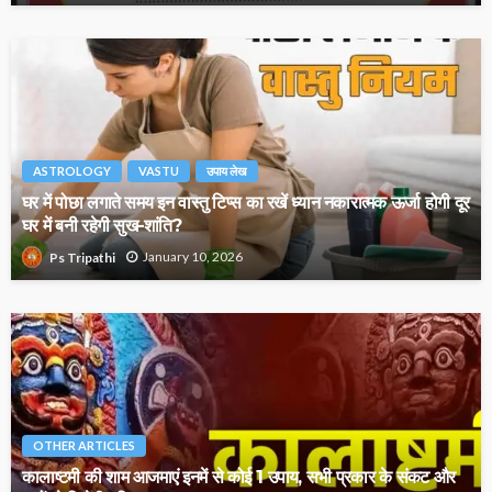
ASTROLOGY
VASTU
उपाय लेख
घर में पोछा लगाते समय इन वास्तु टिप्स का रखें ध्यान नकारात्मक ऊर्जा होगी दूर
घर में बनी रहेगी सुख-शांति?
January 10, 2026
Ps Tripathi
OTHER ARTICLES
कालाष्टमी की शाम आजमाएं इनमें से कोई 1 उपाय, सभी प्रकार के संकट और