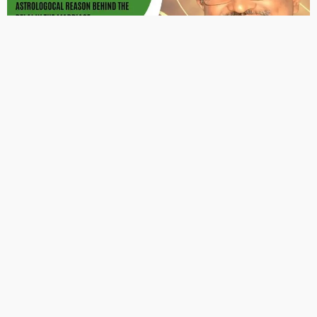
FIND US ON SOCIALS
VIDEOS
1
अक्षय तृतीया के पावन अवसर पर छत्तीसगढ़ी विवाह बिदाई गीत “मोर
बिटिया चली ससुराल” का हृदयस्पर्शी लॉन्च