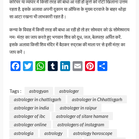
करियर या व्यापार में किसी तरह की बाधा आ रही हो कुत्ते को रोटी खिलाना उत्तम
रहता है. इसके अलावा अपनी दुकान या ऑफिस के मुख्य दरवाजे के बाहर थोड़ा
सा आटा रखना भी लाभकारी रहत है।
कन्या के विवाह में किसी तरह की बाधा आ रही हो तो हर सोमवार को ऊं सोमेश्वराय
नमः मंत्र का जाप करते हुए भगवान शिव को दूध, जल, बेलपत्र अर्पित करें.
इसके अलावा किसी शिव मंदिर में बैठकर रुद्राक्ष की माला पर से इसी मंत्र का
जाप करें।
Facebook
Twitter
WhatsApp
Tumblr
LinkedIn
Email
Pinterest
Share
Tags :
astrogyan
astrologer
astrologer in chattisgarh
astrologer in Chhattisgarh
astrologer in india
astrologer in raipur
astrologer of ibc
astrologer of sitare hamare
astrologer online
astrologers of instagram
astrologia
astrology
astrology horoscope