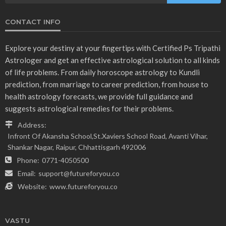
CONTACT INFO
Explore your destiny at your fingertips with Certified Ps Tripathi
Astrologer and get an effective astrological solution to all kinds
of life problems. From daily horoscope astrology to Kundli
prediction, from marriage to career prediction, from house to
health astrology forecasts, we provide full guidance and
suggests astrological remedies for their problems.
Address:
Infront Of Akansha School,St.Xaviers School Road, Avanti Vihar,
Shankar Nagar, Raipur, Chhattisgarh 492006
Phone:
0771-4050500
Email:
support@futureforyou.co
Website:
www.futureforyou.co
VASTU