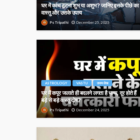
घर में कांच टूटना शुभ या अशुभ? जानिए इसके पीछे का
वास्तु और उसके उपाय
Ps Tripathi
December 25, 2025
ASTROLOGY
VASTU
उपाय लेख
घर में कपूर जलाते ही बदलने लगता है भाग्य, दूर होते हैं
बड़े से बड़े वास्तु दोष?
Ps Tripathi
December 24, 2025