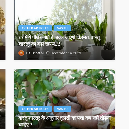
OTHER ARTICLES
VASTU
घर में ये पौधे लगाते ही बदल जाएगी किस्मत, वास्तु
शास्त्र का बड़ा रहस्य…!
Ps Tripathi
December 14, 2025
OTHER ARTICLES
VASTU
वास्तु शास्त्र के अनुसार तुलसी का पत्ता कब नहीं तोड़ना
चाहिए ?