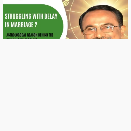
ASTROLOGY
उपाय लेख
कुंडली में गुरु अशुभ हो तो करें ब्रहस्पति बीज मंत्र का जाप?
December 29, 2025
Ps Tripathi
ASTROLOGY
उपाय लेख
ग्रह विशेष
क्या आपकी कुंडली में गुरु चांडाल दोष है? जानिए इसके लक्षण, प्रभाव और
अचूक उपाय…