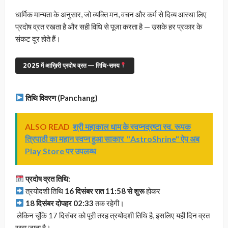
धार्मिक मान्यता के अनुसार, जो व्यक्ति मन, वचन और कर्म से दिव्य आस्था लिए
प्रदोष व्रत रखता है और सही विधि से पूजा करता है — उसके हर प्रकार के
संकट दूर होते हैं।
2025 में आख़िरी प्रदोष व्रत — तिथि-समय
तिथि विवरण (Panchang)
ALSO READ
श्री महाकाल धाम के स्वप्नद्रष्टा स्व. रूपक
त्रिपाठी का महान स्वप्न हुआ साकार "AstroShrine" ऐप अब
Play Store पर उपलब्ध
प्रदोष व्रत तिथि:
त्रयोदशी तिथि
16 दिसंबर रात 11:58 से शुरू
होकर
18 दिसंबर दोपहर 02:33
तक रहेगी।
लेकिन चूंकि 17 दिसंबर को पूरी तरह त्रयोदशी तिथि है, इसलिए यही दिन व्रत
रखा जाता है।