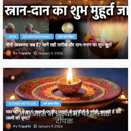
2026
SHUBH MUHURAT
व्रत एवं त्योहार
मौनी अमावस्या कब है? जानें सही तारीख और दान-स्नान का शुभ मुहूर्त
January 9, 2026
Ps Tripathi
OTHER ARTICLES
धर्म उपाय लेख
माघ महीने में इन 5 स्थानों पर दीप जलाने से दूर होती है गरीबी, बरसती है देवी
लक्ष्मी की कृपा?
January 9, 2026
Ps Tripathi