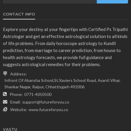
CONTACT INFO
Explore your destiny at your fingertips with Certified Ps Tripathi
Astrologer and get an effective astrological solution to all kinds
of life problems. From daily horoscope astrology to Kundli
prediction, from marriage to career prediction, from house to
health astrology forecasts, we provide full guidance and
suggests astrological remedies for their problems.
Address:
Infront Of Akansha School,St.Xaviers School Road, Avanti Vihar,
Shankar Nagar, Raipur, Chhattisgarh 492006
Phone:
0771-4050500
Email:
support@futureforyou.co
Website:
www.futureforyou.co
VASTU