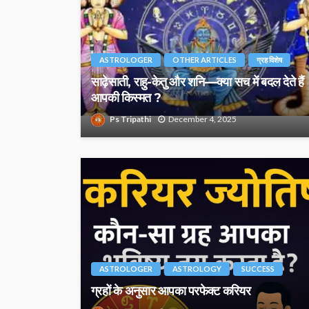
ASTROLOGER
OTHER ARTICLES
ग्रह विशेष
साढ़ेसाती, राहु-केतु और शनि—क्या सच में बदल देते हैं
आपकी किस्मत ?
Ps Tripathi
December 4, 2025
ASTROLOGER
ASTROLOGY
SUCCESS
ग्रहों के अनुसार आपका परफेक्ट करियर