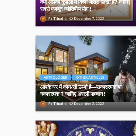
क्या आपकी कुंडली में विदेश यात्रा लिखी है? जानिए
सबसे मजबूत ज्योतिषीय योग !
Ps Tripathi
December 7, 2025
ASTROLOGER
OTHER ARTICLES
आपके घर में कौन-सी ऊर्जा है—सकारात्मक या
नकारात्मक ? जानिए असली पहचान !
Ps Tripathi
December 5, 2025