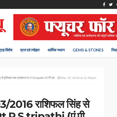
ग्रह विशेष
व्रत एवं त्योहार
धार्मिक स्थान
GEMS & STONES
जिज्
क तक प्रख्यात Pt.P.S tripathi (पं.पी एस त्रिपाठी) से
Mar. 05, 2016 at 12:44 pm
3/2016 राशिफल सिंह से
Pt.P.S tripathi (पं.पी