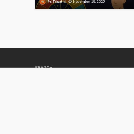
Ps Tripathi
November 18, 2025
SEARCH
CONTACT INFO
Explore your destiny at your fingertips with
Certified Ps Tripathi Astrologer and get an