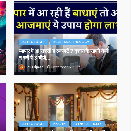
ASTROLOGER
BUSINESS ASTROLOGY
र
व्यापार में आ सकती हैं रुकावटें ? दुकान के सामने कभी
न रखें ये 3 चीज़ें…
Ps Tripathi
December 8, 2025
ASTROLOGER
HEALTH
OTHER ARTICLES