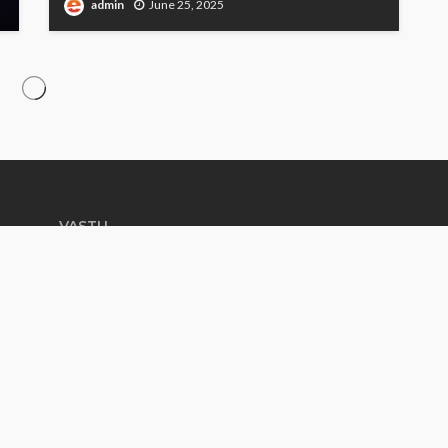
admin
June 25, 2025
VASTU
तांबे की तार या रत्न गाड़ने से वास्तुदोष दूर हो जाते
है??????????
August 19, 2018
Vastu Tips: घर में सीढ़ियों की सही दिशा लाती है
घर में खुशियां
May 28, 2019