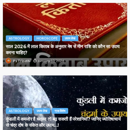
ASTROLOGY
HOROSCOPE
उपाय लेख
साल 2026 में लाल किताब के अनुसार मेष से मीन राशि को कौन सा उपाय
करना चाहिए?
January 10, 2026
Ps Tripathi
ASTROLOGY
उपाय लेख
ग्रह विशेष
कुंडली में कमजोर है चंद्रमा तो बढ़ सकती हैं परेशानियां? जानिए ज्योतिषाचार्य
से चंद्र दोष के संकेत और उपाय…!