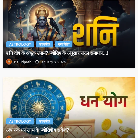
ASTROLOGY
उपाय लेख
ग्रह विशेष
शनि दोष के अचूक उपाय? ज्योतिष के अनुसार सरल समाधान…!
January 8, 2026
Ps Tripathi
ASTROLOGY
उपाय लेख
अचानक धन लाभ के ज्योतिषीय संकेत?