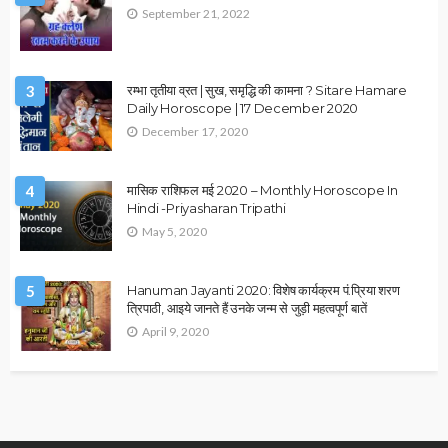
ASTROLOGY
VASTU
उपाय लेख
ज्योतिष के अनुसार गलत वास्तु कैसे बनता है धन हानि का बड़ा कारण?
December 30, 2025
Ps Tripathi
2026 ASTROLOGY
ASTROLOGY
व्रत एवं त्योहार
मकर संक्रांति 2026 से मौनी अमावस्या तक? जानिए कब कौन-सा महापर्व
पड़ेगा..
December 30, 2025
Ps Tripathi