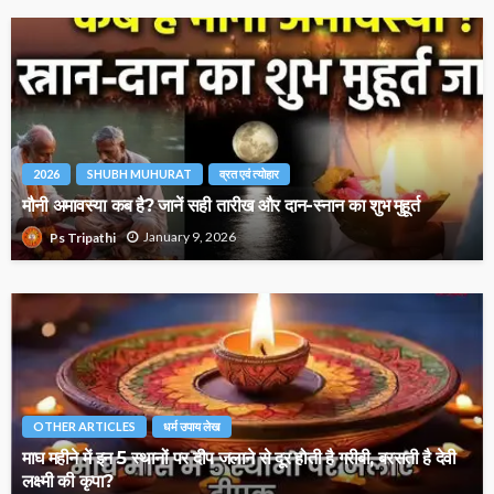
2026
SHUBH MUHURAT
व्रत एवं त्योहार
मौनी अमावस्या कब है? जानें सही तारीख और दान-स्नान का शुभ मुहूर्त
January 9, 2026
Ps Tripathi
OTHER ARTICLES
धर्म उपाय लेख
माघ महीने में इन 5 स्थानों पर दीप जलाने से दूर होती है गरीबी, बरसती है देवी
लक्ष्मी की कृपा?