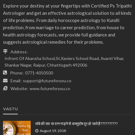
Explore your destiny at your fingertips with Certified Ps Tripathi
Astrologer and get an effective astrological solution to all kinds
of life problems. From daily horoscope astrology to Kundli
prediction, from marriage to career prediction, from house to
health astrology forecasts, we provide full guidance and
suggests astrological remedies for their problems.
Address:
Infront Of Akansha School,St.Xaviers School Road, Avanti Vihar,
Shankar Nagar, Raipur, Chhattisgarh 492006
Phone:
0771-4050500
Email:
support@futureforyou.co
Website:
www.futureforyou.co
VASTU
तांबे की तार या रत्न गाड़ने से वास्तुदोष दूर हो जाते है??????????
August 19, 2018