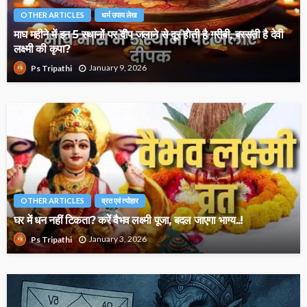
OTHER ARTICLES
धर्म उपाय लेख
माघ महीने में इन 5 स्थानों पर दीप जलाने से दूर होती है गरीबी, बरसती है देवी
लक्ष्मी की कृपा?
January 9, 2026
Ps Tripathi
OTHER ARTICLES
व्रत एवं त्योहार
घर में धन नहीं टिकता? करें वैभव लक्ष्मी पूजा, बदल जाएगा भाग्य..!
January 3, 2026
Ps Tripathi