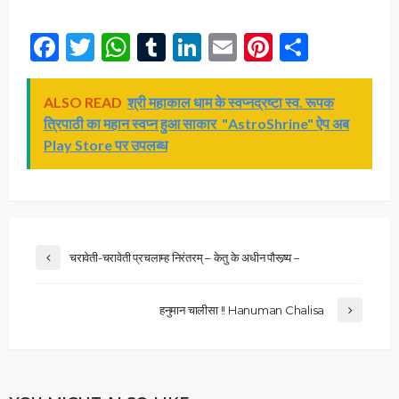
Facebook
Twitter
WhatsApp
Tumblr
LinkedIn
Email
Pinterest
Share
ALSO READ
श्री महाकाल धाम के स्वप्नद्रष्टा स्व. रूपक
त्रिपाठी का महान स्वप्न हुआ साकार "AstroShrine" ऐप अब
Play Store पर उपलब्ध
चरावेती-चरावेती प्रचलाम्ह निरंतरम् – केतु के अधीन पौरूष्र्य –
हनुमान चालीसा !! Hanuman Chalisa