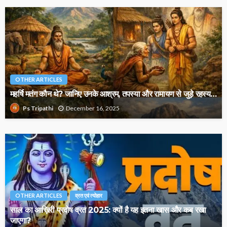
OTHER ARTICLES
महर्षि मतंग कौन थे? जानिए उनके आश्रम, तपस्या और रामायण से जुड़े रहस्य…
December 16, 2025
Ps Tripathi
OTHER ARTICLES
व्रत एवं त्योहार
साल का आख़िरी प्रदोष व्रत 2025: क्यों है यह इतना खास और कब रखा
जाएगा?