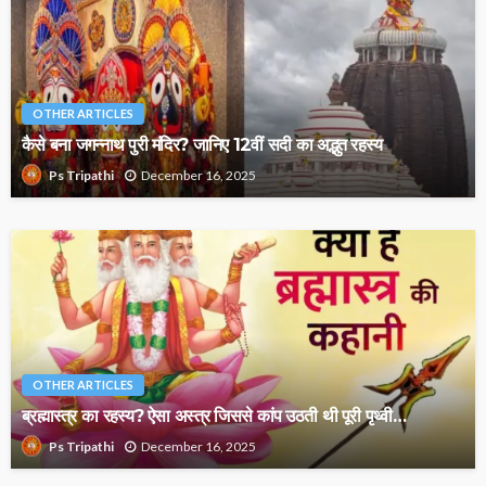
OTHER ARTICLES
कैसे बना जगन्नाथ पुरी मंदिर? जानिए 12वीं सदी का अद्भुत रहस्य
December 16, 2025
Ps Tripathi
OTHER ARTICLES
ब्रह्मास्त्र का रहस्य? ऐसा अस्त्र जिससे कांप उठती थी पूरी पृथ्वी…
December 16, 2025
Ps Tripathi