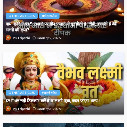
OTHER ARTICLES
धर्म उपाय लेख
माघ महीने में इन 5 स्थानों पर दीप जलाने से दूर होती है गरीबी, बरसती है देवी
लक्ष्मी की कृपा?
January 9, 2026
Ps Tripathi
OTHER ARTICLES
व्रत एवं त्योहार
घर में धन नहीं टिकता? करें वैभव लक्ष्मी पूजा, बदल जाएगा भाग्य..!
January 3, 2026
Ps Tripathi