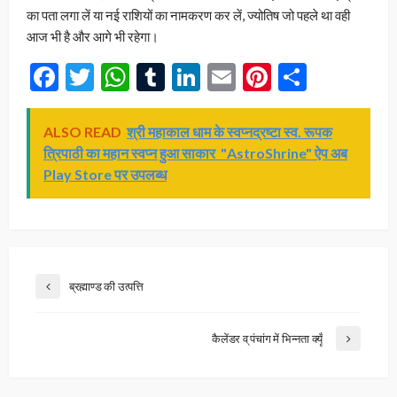
का पता लगा लें या नई राशियों का नामकरण कर लें, ज्योतिष जो पहले था वही
आज भी है और आगे भी रहेगा।
Facebook
Twitter
WhatsApp
Tumblr
LinkedIn
Email
Pinterest
Share
ALSO READ
श्री महाकाल धाम के स्वप्नद्रष्टा स्व. रूपक
त्रिपाठी का महान स्वप्न हुआ साकार "AstroShrine" ऐप अब
Play Store पर उपलब्ध
ब्रह्माण्ड की उत्पत्ति
कैलेंडर व् पंचांग में भिन्नता क्यूँ