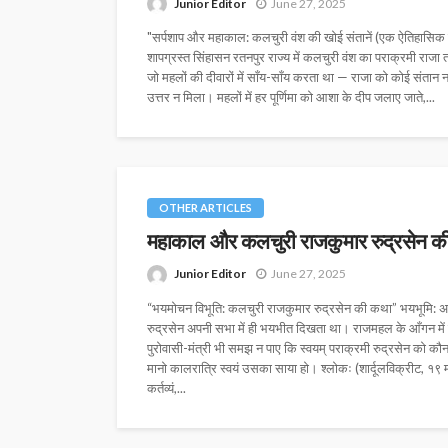
Junior Editor
June 27, 2025
"सर्पशाप और महाकाल: कलचुरी वंश की खोई संतानें (एक ऐतिहासिक
शापग्रस्त सिंहासन रतनपुर राज्य में कलचुरी वंश का पराक्रमी राजा त
जो महलों की दीवारों में साँय-साँय करता था — राजा को कोई संतान नह
उत्तर न मिला। महलों में हर पूर्णिमा को आशा के दीप जलाए जाते,...
OTHER ARTICLES
महाकाल और कलचुरी राजकुमार रुद्रसेन क
Junior Editor
June 27, 2025
“भयमोचन विभूति: कलचुरी राजकुमार रुद्रसेन की कथा” भयभूमि: अ
रुद्रसेन अपनी सभा में ही भयभीत दिखता था। राजमहल के आँगन में प
पुरोवासी-मंत्री भी समझ न पाए कि स्वयम् पराक्रमी रुद्रसेन को क
मानो कालरात्रि स्वयं उसका साया हो। श्लोकः (शार्दूलविक्रीट, १९ मा
कर्तव्यं,...