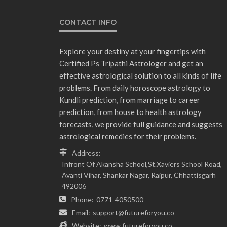
CONTACT INFO
Explore your destiny at your fingertips with
Certified Ps Tripathi Astrologer and get an
effective astrological solution to all kinds of life
problems. From daily horoscope astrology to
Kundli prediction, from marriage to career
prediction, from house to health astrology
forecasts, we provide full guidance and suggests
astrological remedies for their problems.
Address:
Infront Of Akansha School,St.Xaviers School Road,
Avanti Vihar, Shankar Nagar, Raipur, Chhattisgarh
492006
Phone:
0771-4050500
Email:
support@futureforyou.co
Website:
www.futureforyou.co