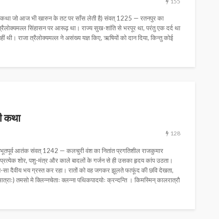
155
 कथा जो आज भी खारुन के तट पर साँस लेती है) संवत् 1225 — रतनपुर का
्रैलोक्यमल्ल सिंहासन पर आरूढ़ था। राज्य सुख-शांति से भरपूर था, परंतु एक दर्द था
ीं थी। राजा त्रैलोक्यमल्ल ने असंख्य यज्ञ किए, ऋषियों को दान दिया, किन्तु कोई
ी कथा
128
भूतपूर्व आतंक संवत् 1242 — कलचुरी वंश का नितांत प्रगतिशील राजकुमार
्रत्येक शोर, पशु-मंत्र और काले बादलों के गर्जन से ही उसका हृदय कांप उठता।
ौन-सा दैवीय भय ग्रस्त कर रहा। रातों को वह जगकर झूलते फाफूंद की छवि देखता,
त्राः) तमसो मे क्लिन्नचेताः क्लन्ना पथिकपादयोः क्रन्दन्ति । किमस्मिन् कालरात्रौ