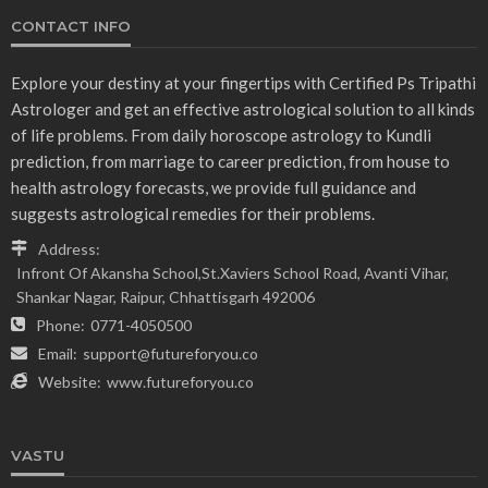
CONTACT INFO
Explore your destiny at your fingertips with Certified Ps Tripathi
Astrologer and get an effective astrological solution to all kinds
of life problems. From daily horoscope astrology to Kundli
prediction, from marriage to career prediction, from house to
health astrology forecasts, we provide full guidance and
suggests astrological remedies for their problems.
Address:
Infront Of Akansha School,St.Xaviers School Road, Avanti Vihar,
Shankar Nagar, Raipur, Chhattisgarh 492006
Phone:
0771-4050500
Email:
support@futureforyou.co
Website:
www.futureforyou.co
VASTU