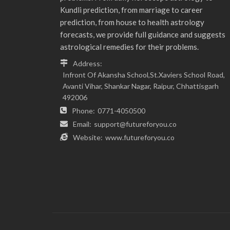
Kundli prediction, from marriage to career
prediction, from house to health astrology
forecasts, we provide full guidance and suggests
astrological remedies for their problems.
Address:
Infront Of Akansha School,St.Xaviers School Road,
Avanti Vihar, Shankar Nagar, Raipur, Chhattisgarh
492006
Phone:
0771-4050500
Email:
support@futureforyou.co
Website:
www.futureforyou.co