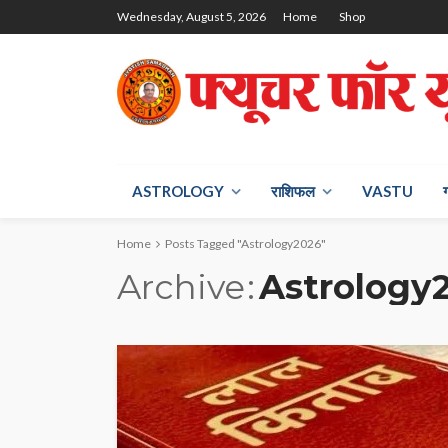
Wednesday, August 5, 2026
Home
Shop
ASTROLOGY
राश‍िफल
VASTU
Home
Posts Tagged "Astrology2026"
Archive
Astrology