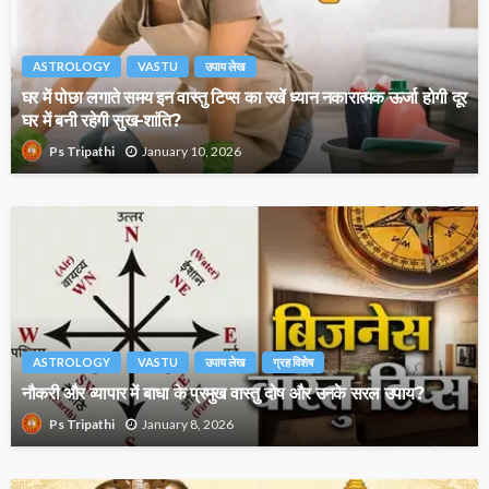
ASTROLOGY
VASTU
उपाय लेख
घर में पोछा लगाते समय इन वास्तु टिप्स का रखें ध्यान नकारात्मक ऊर्जा होगी दूर
घर में बनी रहेगी सुख-शांति?
January 10, 2026
Ps Tripathi
ASTROLOGY
VASTU
उपाय लेख
ग्रह विशेष
नौकरी और व्यापार में बाधा के प्रमुख वास्तु दोष और उनके सरल उपाय?
January 8, 2026
Ps Tripathi