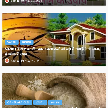
May 19, 2023
admin
VASTU
उपाय लेख
Vastu Tips: घर की नकारात्मकता ऊर्जा को जड़ से खत्म है ? तो अपनाए
ये चमत्कारी उपाय….
May 9, 2023
admin
OTHER ARTICLES
VASTU
उपाय लेख