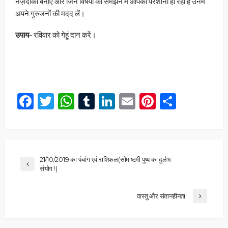
नज़दीकी बनाएँ और जिन विषयों को समझने में आपको परेशानी हो रही है उनमें
अपने गुरुजनों की मदद लें।
उपाय-
रविवार को गेहूं दान करें।
Facebook
Twitter
WhatsApp
Tumblr
LinkedIn
Email
Pinterest
Share
21/10/2019 का पंचांग एवं राशिफल(सोमाष्टमी पुष्य का दुर्लभ
संयोग !)
वास्तु और संतानहीनता