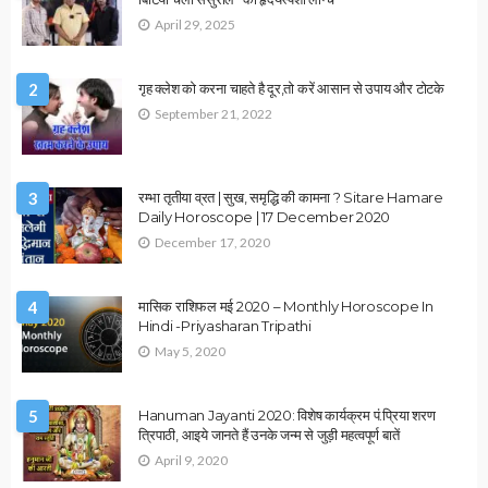
ASTROLOGY
VASTU
उपाय लेख
ज्योतिष के अनुसार गलत वास्तु कैसे बनता है धन हानि का बड़ा कारण?
December 30, 2025
Ps Tripathi
2026 ASTROLOGY
ASTROLOGY
व्रत एवं त्योहार
मकर संक्रांति 2026 से मौनी अमावस्या तक? जानिए कब कौन-सा महापर्व
पड़ेगा..
December 30, 2025
Ps Tripathi