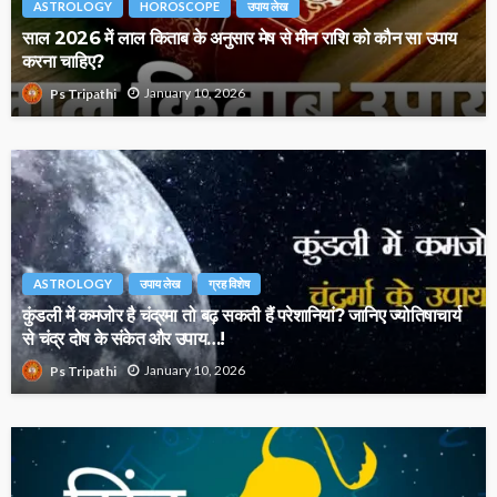
ASTROLOGY
HOROSCOPE
उपाय लेख
साल 2026 में लाल किताब के अनुसार मेष से मीन राशि को कौन सा उपाय
करना चाहिए?
January 10, 2026
Ps Tripathi
ASTROLOGY
उपाय लेख
ग्रह विशेष
कुंडली में कमजोर है चंद्रमा तो बढ़ सकती हैं परेशानियां? जानिए ज्योतिषाचार्य
से चंद्र दोष के संकेत और उपाय…!
January 10, 2026
Ps Tripathi