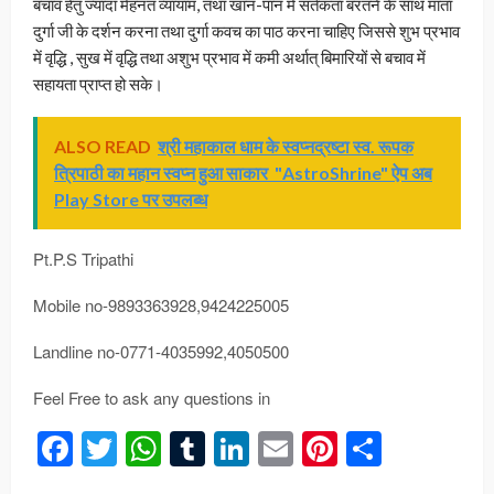
बचाव हेतु ज्यादा मेहनत व्यायाम, तथा खान-पान में सर्तकता बरतने के साथ माता
दुर्गा जी के दर्शन करना तथा दुर्गा कवच का पाठ करना चाहिए जिससे शुभ प्रभाव
में वृद्धि , सुख में वृद्धि तथा अशुभ प्रभाव में कमी अर्थात् बिमारियों से बचाव में
सहायता प्राप्त हो सके।
ALSO READ
श्री महाकाल धाम के स्वप्नद्रष्टा स्व. रूपक
त्रिपाठी का महान स्वप्न हुआ साकार "AstroShrine" ऐप अब
Play Store पर उपलब्ध
Pt.P.S Tripathi
Mobile no-9893363928,9424225005
Landline no-0771-4035992,4050500
Feel Free to ask any questions in
Facebook
Twitter
WhatsApp
Tumblr
LinkedIn
Email
Pinterest
Share