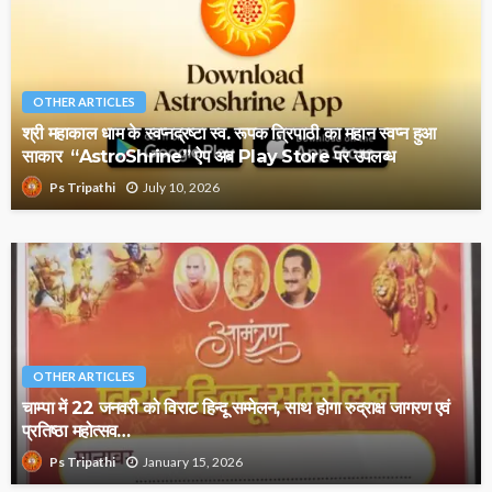
OTHER ARTICLES
श्री महाकाल धाम के स्वप्नद्रष्टा स्व. रूपक त्रिपाठी का महान स्वप्न हुआ
साकार “AstroShrine” ऐप अब Play Store पर उपलब्ध
July 10, 2026
Ps Tripathi
OTHER ARTICLES
चाम्पा में 22 जनवरी को विराट हिन्दू सम्मेलन, साथ होगा रुद्राक्ष जागरण एवं
प्रतिष्ठा महोत्सव…
January 15, 2026
Ps Tripathi