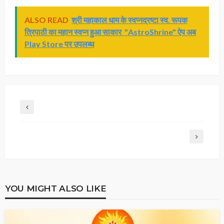
ALSO READ
श्री महाकाल धाम के स्वप्नद्रष्टा स्व. रूपक
त्रिपाठी का महान स्वप्न हुआ साकार "AstroShrine" ऐप अब
Play Store पर उपलब्ध
YOU MIGHT ALSO LIKE