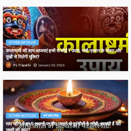
OTHER ARTICLES
कालाष्टमी की शाम आजमाएं इनमें से कोई 1 उपाय, सभी प्रकार के संकट और
दुखों से मिलेगी मुक्ति?
January 10, 2026
Ps Tripathi
OTHER ARTICLES
धर्म उपाय लेख
माघ महीने में इन 5 स्थानों पर दीप जलाने से दूर होती है गरीबी, बरसती है देवी
लक्ष्मी की कृपा?