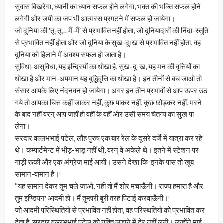
सुवास बिखरेगा, ध्यानी का ध्यान सफल होने लगेगा, भक्त की भक्ति सफल होने
लगेगी और जपी का जप भी आत्मरस प्रगटने में सफल हो जायेगा।
जो दुनिया की ʹतू-तू… मैं-मैंʹ से प्रभावित नहीं होता, जो दुनियादारों की निंदा-स्तुति
से प्रभावित नहीं होता और जो दुनिया के सुख-दुःख से प्रभावित नहीं होता, वह
दुनिया को हिलाने में अवश्य सफल हो जाता है।
सुविधा-असुविधा, यह इन्द्रियों का धोखा है, सुख-दुःख, यह मन की वृत्तियों का
धोखा है और मान-अपमान यह बुद्धिवृत्ति का धोखा है। इन तीनों से बच जाओ तो
संसार आपके लिए नंदनवन हो जायेगा। अगर इन तीन प्रभावों से आप ऊपर उठ
गये तो आपका चित्त कहीं जाकर नहीं, कुछ पाकर नहीं, कुछ छोड़कर नहीं, मरने
के बाद नहीं वरन् आप जहाँ हो वहीं के वहीं और उसी समय चैतन्य का सुख पा
लेगा।
सरदार वल्लभभाई पटेल, लौह पुरुष एक बार रेल के दूसरे दर्जे में यात्रा कर रहे
थे। कम्पार्टमेन्ट में भीड़-भाड़ नहीं थी, वरन् वे अकेले थे। इतने में स्टेशन पर
गाड़ी रूकी और एक अंग्रेज माई आयी। उसने देखा कि ʹइनके पास तो खूब
सामान-वामान है।ʹ
“यह सामान देकर तुम चले जाओ, नहीं तो मैं शोर मचाऊँगी। राज्य हमारा है और
तुम इण्डियनʹ आदमी हो। मैं तुम्हारी बुरी तरह पिटाई करवाऊँगी।ʹ
जो आदमी परिस्थितियों से प्रभावित नहीं होता, वह परिस्थतियों को प्रभावित कर
देता है. सरदार वल्लभभाई पटेल को युक्ति लड़ाने में देर नहीं लगी। उन्होंने माई