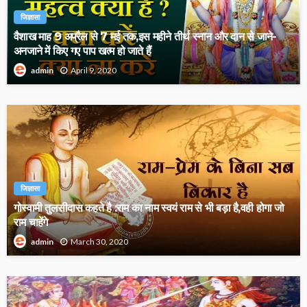
जिज्ञासा
वैशाख माह 9 अप्रैल से 7 मई तक,इस महीने तीर्थ स्नान और दान से जाने-
अनजाने में किए गए पाप खत्म हो जाते हैं
April 9, 2020
admin
जिज्ञासा
गोस्वामी तुलसीदास कहते है :राम का नाम स्वयं राम से भी बड़ा है,वही होगा जो
राम चाहेंगे
March 30, 2020
admin