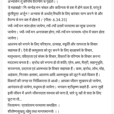
अभ्यासेन तु कौन्तेय वैराग्येण च गृह्यते।।
ʹहे महाबाहो ! निःसन्देह मन चंचल और कठिनता से वश में होने वाला है, परंतु हे
कुंतीपुत्र अर्जुन ! अभ्यास से अर्थात् स्थिति के लिए बारंबार यत्न करने से और
वैराग्य से मन वश में होता है।ʹ (गीताः 6.34.35)
ज्यों-ज्यों मन शांत होता जायेगा, त्यों-त्यों उसमें परमात्मा का सुख उभरता
जायेगा। ज्यों-ज्यों मन अनासक्त होगा, त्यों-त्यों मन परमात्म-प्रेम में पावन होता
जायेगा।
आलस्य को भगाने के लिए परिश्रम, उत्साह, स्फूर्ति और तत्परता के विचार
सहायक हैं। ऐसे ही कामुकता को दूर करने के लिए ब्रह्मचर्य के विचार,
मातृभावना, पवित्रता एवं संयम के विचार, विकारों के परिणाम के विचार करना
मददरूप बनता है। क्रोध को भगाना हो तो शांति, प्रेम, क्षमा, मैत्री, सहानुभूति,
सज्जनता, उदारता एवं आत्मभाव के विचार सहायक हैं। काम, क्रोध, लोभ, मोह,
अहंकार, निराशा-हताशा, आलस्य आदि आत्मसुख को लूटने वाले विकार हैं।
विकारों की जगह पर निर्विकारता ले आओ। आपका जीवन सुखमय हो जायेगा,
आनंदमय हो जायेगा, मधुमय हो जायेगा। भगवान श्रीकृष्ण कहते हैं- अगर तुम्हें
इसी जीवन में अपने जीवनदाता स्वभाव को पाना है, सारे दुःखों से सदा के लिए
छूटना तो…
जितात्मनः प्रशांतस्य परमात्मा समाहितः।
शीतोष्णसुखदुःखेषु तथा मानापमानयोः।।