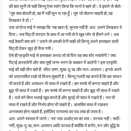
की बात सुनी तो सही किन्तु ऐसा स्वांग किया कि मानो वे बहरे हों। वे इशारे से बोलेः
“तुम क्या बोलती हो, वह मैं नहीं सुन पा रहा हूँ। तुम जो बोलना चाहती हो, वह
लिखकर दे दो।”
उस अंग्रेज माई ने समझा कि ʹयह बहरा है, सुनता नहीं हैʹ अतः उसने लिखकर दे
दिया। जब चिट्ठी सरदार के हाथ में आ गयी तो वे खूब जोर से हँसने लगे। अब
माई बेचारी क्या करे ? उसने तो धमकी देनी चाही थी किन्तु अपने हस्ताक्षर वाली
चिट्ठी देकर खुद ही फँस गयी।
ऐसे ही प्रकृति माई से हस्ताक्षर करवा लो तो फिर वह क्या शोर मचायेगी ? क्या
पिटाई करवायेगी और क्या तुम्हें जन्म-मरण के चक्कर में डालेगी ? इस प्रकृति
माई की यही तीन बाते हैं- शीत-उष्ण, सुख-दुःख और मान-अपमान। इनसे अपने
को अप्रभावित रखो तो विजय तुम्हारी है। किन्तु गलती यह करते हैं कि हम साधन
भी करते हैं और असाधन भी साथ में रखते हैं। हम सच्चे भी बनना चाहते हैं और
झूठ भी साथ में रखते हैं। हम सच्चे भी बनना चाहते हैं और झूठ भी साथ में रखते
हैं। भले बने बिना भलाई खूब करते हैं और बुराई भी साथ में रखते हैं। भय भी
साथ में रखते हैं और निर्भय होना भी चाहते हैं। आसक्ति साथ में रखकर
अनासक्त होना चाहते हैं, इसीलिए परमात्मा का पथ लंबा हो जाता है।
अतः अपने स्वभाव में जागो। ʹस्वʹ भाव अर्थात् स्व का भाव। परभाव नहीं। सर्दी-
गर्मी, सुख-दुःख, मान-अपमान आदि परभाव हैं क्योंकि ये शरीर, मन और बुद्धि के