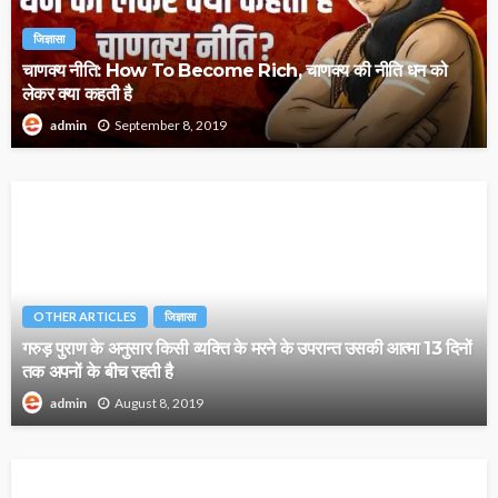
जिज्ञासा
चाणक्य नीति: How To Become Rich, चाणक्य की नीति धन को
लेकर क्या कहती है
September 8, 2019
admin
OTHER ARTICLES
जिज्ञासा
गरुड़ पुराण के अनुसार किसी व्यक्ति के मरने के उपरान्त उसकी आत्मा 13 दिनों
तक अपनों के बीच रहती है
August 8, 2019
admin