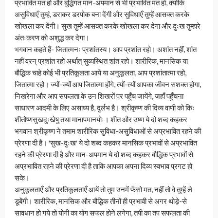
प्रभावित मत हो और बुद्धिगत मान-अपमान से भी प्रभावित मत हो, क्योंकि
असुविधाएँ तुम्हं, डराकर डरपोक बना देंगी और सुविधाएँ तुम्हें आसक्त करके
खोखला कर देंगी। सुख तुम्हें आसक्त करके खोखला कर देगा और दुःख तुम्हारे
अंतःकरण को अशुद्ध कर देगा।
भगवान कहते हैं- जितात्मनः प्रशांतस्य। आप प्रशांत रहो। अशांत नहीं, शांत
नहीं वरन् प्रशांत रहो अर्थात् सुव्यस्थित शांत रहो। शारीरिक, मानसिक या
बौद्धिक चाहे कोई भी प्रतिकूलता आये या अनुकूलता, आप प्रशांतात्मा रहो,
जितात्मा रहो। ज्यों-ज्यों आप जितात्मा होंगे, त्यों-त्यों आपका जीवन सशक्त होगा,
निखरेगा और आप सफलता के उन शिखरों पर पहुँच जायेंगे, जहाँ पहुँचना
साधारण आदमी के लिए असाध्य है, दुर्लभ है। श्रीकृष्ण की दिव्य वाणी को किः
शीतोष्णसुखदुःखेषु तथा मानापमानयोः। शीत और उष्ण ये दो शब्द कहकर
भगवान श्रीकृष्ण ने तमाम शारीरिक सुविधा-असुविधाओं से अप्रभावित रहने की
प्रेरणा दी है। ʹसुख-दुःखʹ ये दो शब्द कहकर मानसिक प्रभावों से अप्रभावित
रहने की प्रेरणा दी है और मान-अपमान ये दो शब्द कहकर बौद्धिक प्रभावों से
अप्रभावित रहने की प्रेरणा दी है ताकि आपका अपना दिव्य स्वभाव प्रगट हो
सके।
अनुकूलताएँ और प्रतिकूलताएँ आयें तो तुम उनमें फँसो मत, नहीं तो वे तुम्हें ले
डूबेंगी। शारीरिक, मानसिक और बौद्धिक तीनों ही प्रभावी से अगर थोड़े-से
सावधान हो गये तो योगी का योग सफल होने लगेगा, तपी का तप सफलता की