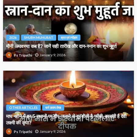
2026
SHUBH MUHURAT
व्रत एवं त्योहार
मौनी अमावस्या कब है? जानें सही तारीख और दान-स्नान का शुभ मुहूर्त
January 9, 2026
Ps Tripathi
OTHER ARTICLES
धर्म उपाय लेख
माघ महीने में इन 5 स्थानों पर दीप जलाने से दूर होती है गरीबी, बरसती है देवी
लक्ष्मी की कृपा?
January 9, 2026
Ps Tripathi