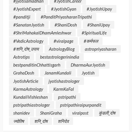
#jyotisamadhan
#JyotishCareer
#JyotishExpert
#JyotishGyan
#JyotishUpay
#panditji
#PanditPriyasharanTripathi
#SanatanJyotish
#ShaniDosh
#ShaniUpay
#ShriMahakalDhamAmleshwar
#SpiritualLife
#VedicAstrology
#viralpage
#कर्मफल
#शनि_दोष_उपाय
AstrologyBlog
astropriyasharan
Astrotips
bestastrologerinindia
bestpanditinChhattisgarh
DharmaAurJyotish
GrahaDosh
JanamKundali
Jyotish
JyotishArticle
jyotishastrologer
KarmaAstrology
KarmKaFal
KundaliVishleshan
pstripathi
pstripathiastrologer
pstripathiraipurpandit
shanidev
ShaniGraha
viralpost
कुंडली_दोष
ज्योतिष
शनि_दोष
शनिदेव