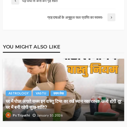
पेड़ पौधों से कैसे करें गृह शांति
ग्रह दषाओं के अनुकूल फल प्राप्ति का स्वरूप-
YOU MIGHT ALSO LIKE
ASTROLOGY
VASTU
उपाय लेख
घर में पोछा लगाते समय इन वास्तु टिप्स का रखें ध्यान नकारात्मक ऊर्जा होगी दूर
घर में बनी रहेगी सुख-शांति?
January 10, 2026
Ps Tripathi