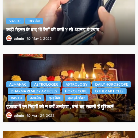
VASTU
उपाय लेख
कड़ी मेहनत के बाद भी पैसों की कमी ? तो अपनाए ये उपाय
May 1, 2023
admin
ALMANAC
ASTROLOGER
ASTROLOGY
DAILY HOROSCOPE
DHARMA REMEDY ARTICLES
HOROSCOPE
OTHER ARTICLES
VASTU
उपाय लेख
ग्रह विशेष
व्रत एवं त्योहार
पूजाघर में इन नियमों को न करें अनदेखा , वर्ना बढ़ सकती हैं मुश्किलें!
April 29, 2023
admin