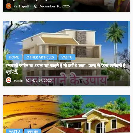
December 10, 2025
Ps Tripathi
HOME
OTHER ARTICLES
VASTU
मनचाही जमीन या अपना घर चाहते हैं तो करें ये काम , जल्द से जल्द खरीदनी है
प्रॉपर्टी,
May 19, 2023
admin
VASTU
उपाय लेख