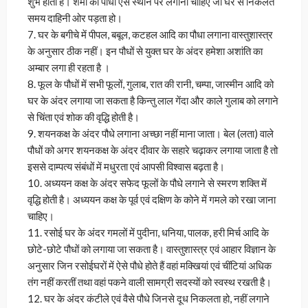
शुभ होता है। शमी का पौधा ऐसे स्थान पर लगाना चाहिए जो घर से निकलते
समय दाहिनी ओर पड़ता हो।
7. घर के बगीचे में पीपल, बबूल, कटहल आदि का पौधा लगाना वास्तुशास्त्र
के अनुसार ठीक नहीं। इन पौधों से युक्त घर के अंदर हमेशा अशांति का
अम्बार लगा ही रहता है ।
8. फूल के पौधों में सभी फूलों, गुलाब, रात की रानी, चम्पा, जास्मीन आदि को
घर के अंदर लगाया जा सकता है किन्तु लाल गेंदा और काले गुलाब को लगाने
से चिंता एवं शोक की वृद्धि होती है।
9. शयनकक्ष के अंदर पौधे लगाना अच्छा नहीं माना जाता। बेल (लता) वाले
पौधों को अगर शयनकक्ष के अंदर दीवार के सहारे चढ़ाकर लगाया जाता है तो
इससे दाम्पत्य संबंधों में मधुरता एवं आपसी विश्वास बढ़ता है।
10. अध्ययन कक्ष के अंदर सफेद फूलों के पौधे लगाने से स्मरण शक्ति में
वृद्धि होती है। अध्ययन कक्ष के पूर्व एवं दक्षिण के कोने में गमले को रखा जाना
चाहिए।
11. रसोई घर के अंदर गमलों में पुदीना, धनिया, पालक, हरी मिर्च आदि के
छोटे-छोटे पौधों को लगाया जा सकता है। वास्तुशास्त्र एवं आहार विज्ञान के
अनुसार जिन रसोईघरों में ऐसे पौधे होते हैं वहां मक्खियां एवं चींटियां अधिक
तंग नहीं करतीं तथा वहां पकने वाली सामग्री सदस्यों को स्वस्थ रखती है।
12. घर के अंदर कंटीले एवं वैसे पौधे जिनसे दूध निकलता हो, नहीं लगाने