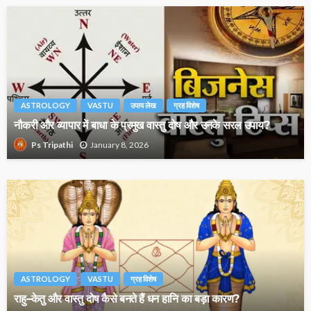
ASTROLOGY
VASTU
उपाय लेख
ग्रह विशेष
नौकरी और व्यापार में बाधा के प्रमुख वास्तु दोष और उनके सरल उपाय?
January 8, 2026
Ps Tripathi
ASTROLOGY
VASTU
ग्रह विशेष
राहु–केतु और वास्तु दोष कैसे बनते हैं धन हानि का बड़ा कारण?