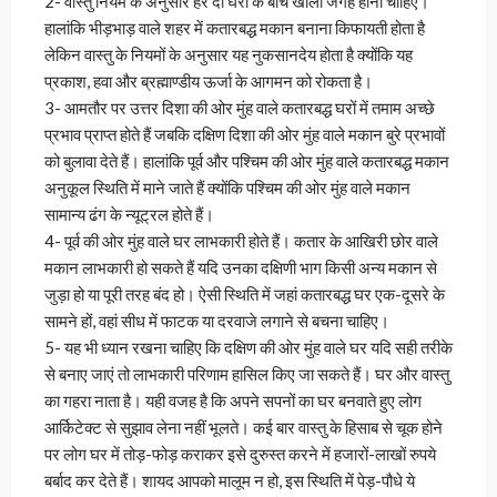
2- वास्तु नियम के अनुसार हर दो घरों के बीच खाली जगह होना चाहिए।
हालांकि भीड़भाड़ वाले शहर में कतारबद्ध मकान बनाना किफायती होता है
लेकिन वास्तु के नियमों के अनुसार यह नुकसानदेय होता है क्योंकि यह
प्रकाश, हवा और ब्रह्माण्डीय ऊर्जा के आगमन को रोकता है।
3- आमतौर पर उत्तर दिशा की ओर मुंह वाले कतारबद्ध घरों में तमाम अच्छे
प्रभाव प्राप्त होते हैं जबकि दक्षिण दिशा की ओर मुंह वाले मकान बुरे प्रभावों
को बुलावा देते हैं। हालांकि पूर्व और पश्चिम की ओर मुंह वाले कतारबद्ध मकान
अनुकूल स्थिति में माने जाते हैं क्योंकि पश्चिम की ओर मुंह वाले मकान
सामान्य ढंग के न्यूट्रल होते हैं।
4- पूर्व की ओर मुंह वाले घर लाभकारी होते हैं। कतार के आखिरी छोर वाले
मकान लाभकारी हो सकते हैं यदि उनका दक्षिणी भाग किसी अन्य मकान से
जुड़ा हो या पूरी तरह बंद हो। ऐसी स्थिति में जहां कतारबद्ध घर एक-दूसरे के
सामने हों, वहां सीध में फाटक या दरवाजे लगाने से बचना चाहिए।
5- यह भी ध्यान रखना चाहिए कि दक्षिण की ओर मुंह वाले घर यदि सही तरीके
से बनाए जाएं तो लाभकारी परिणाम हासिल किए जा सकते हैं। घर और वास्तु
का गहरा नाता है। यही वजह है कि अपने सपनों का घर बनवाते हुए लोग
आर्किटेक्ट से सुझाव लेना नहीं भूलते। कई बार वास्तु के हिसाब से चूक होने
पर लोग घर में तोड़-फोड़ कराकर इसे दुरुस्त करने में हजारों-लाखों रुपये
बर्बाद कर देते हैं। शायद आपको मालूम न हो, इस स्थिति में पेड़-पौधे ये