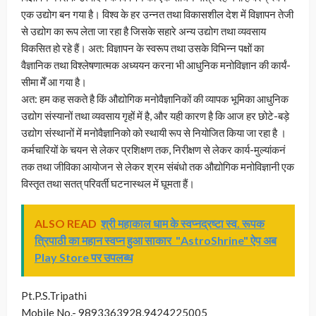
एक उद्योग बन गया है। विश्व के हर उन्नत तथा विकासशील देश में विज्ञापन तेजी
से उद्योग का रूप लेता जा रहा है जिसके सहारे अन्य उद्योग तथा व्यवसाय
विकसित हो रहे हैं। अत: विज्ञापन के स्वरूप तथा उसके विभिन्न पक्षों का
वैज्ञानिक तथा विश्लेषणात्मक अध्ययन करना भी आधुनिक मनोविज्ञान की कार्यं-
सीमा मेँ आ गया है।
अत: हम कह सकते है किं औद्योगिक मनोवैज्ञानिकों की व्यापक भूमिका आधुनिक
उद्योग संस्यानों तथा व्यवसाय गृहों में है, और यही कारण है कि आज हर छोटे-बड़े
उद्योग संस्थानों में मनोवैज्ञानिको को स्थायी रूप से नियोजित किया जा रहा है ।
कर्मचारियों के चयन से लेकर प्रशिक्षण तक, निरीक्षण से लेकर कार्य-मुल्यांकनं
तक तथा जीविका आयोजन से लेकर श्रम संबंधो तक औद्योगिक मनोविज्ञानी एक
विस्तृत तथा सतत् परिवर्ती घटनास्थल में घूमता हैं।
ALSO READ
श्री महाकाल धाम के स्वप्नद्रष्टा स्व. रूपक
त्रिपाठी का महान स्वप्न हुआ साकार "AstroShrine" ऐप अब
Play Store पर उपलब्ध
Pt.P.S.Tripathi
Mobile No.- 9893363928,9424225005