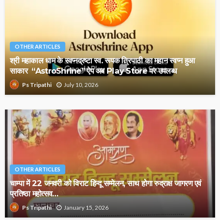
OTHER ARTICLES
श्री महाकाल धाम के स्वप्नद्रष्टा स्व. रूपक त्रिपाठी का महान स्वप्न हुआ
साकार “AstroShrine” ऐप अब Play Store पर उपलब्ध
July 10, 2026
Ps Tripathi
OTHER ARTICLES
चाम्पा में 22 जनवरी को विराट हिन्दू सम्मेलन, साथ होगा रुद्राक्ष जागरण एवं
प्रतिष्ठा महोत्सव…
January 15, 2026
Ps Tripathi