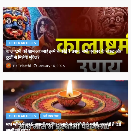
OTHER ARTICLES
कालाष्टमी की शाम आजमाएं इनमें से कोई 1 उपाय, सभी प्रकार के संकट और
दुखों से मिलेगी मुक्ति?
January 10, 2026
Ps Tripathi
OTHER ARTICLES
धर्म उपाय लेख
माघ महीने में इन 5 स्थानों पर दीप जलाने से दूर होती है गरीबी, बरसती है देवी
लक्ष्मी की कृपा?