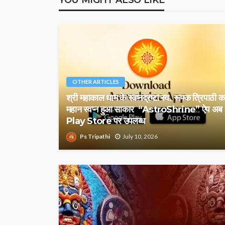
OTHER ARTICLES
श्री महाकाल धाम के स्वप्नद्रष्टा स्व. रूपक त्रिपाठी क
महान स्वप्न हुआ साकार “AstroShrine” ऐप अब
Play Store पर उपलब्ध
Ps Tripathi
July 10, 2026