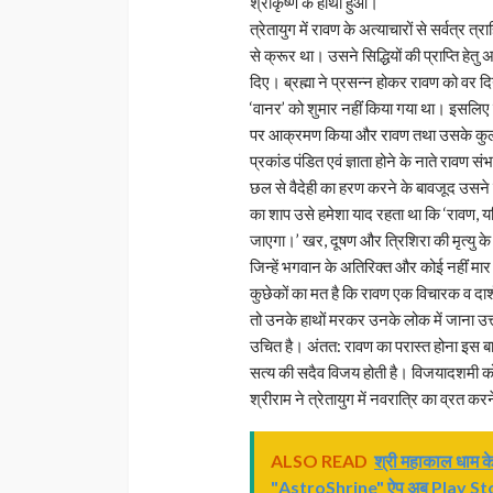
श्रीकृष्ण के हाथों हुआ।
त्रेतायुग में रावण के अत्याचारों से सर्वत्र
से क्रूर था। उसने सिद्धियों की प्राप्ति हेत
दिए। ब्रह्मा ने प्रसन्न होकर रावण को वर दिय
‘वानर’ को शुमार नहींं किया गया था। इसलिए न
पर आक्रमण किया और रावण तथा उसके कु
प्रकांड पंडित एवं ज्ञाता होने के नाते रावण 
छल से वैदेही का हरण करने के बावजूद उसने 
का शाप उसे हमेशा याद रहता था कि ‘रावण, य
जाएगा।’ खर, दूषण और त्रिशिरा की मृत्यु के ब
जिन्हें भगवान के अतिरिक्त और कोई नहींं म
कुछेकों का मत है कि रावण एक विचारक व दार्श
तो उनके हाथों मरकर उनके लोक में जाना उत्तम
उचित है। अंतत: रावण का परास्त होना इस बात क
सत्य की सदैव विजय होती है। विजयादशमी को 
श्रीराम ने त्रेतायुग में नवरात्रि का व्रत 
ALSO READ
श्री महाकाल धाम के 
"AstroShrine" ऐप अब Play Sto