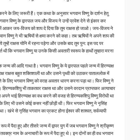
 करने के लिए जरूरी हैं। एक कथा के अनुसार भगवान विष्णु के दर्शन हेतु
न विष्णु के द्वारपाल जय और विजय ने उन्हें प्रवेश देने से इंकार कर
ें आकर जय-विजय को शाप दे दिया कि तुम राक्षस हो जाओ। जय-विजय ने
गवान विष्णु ने भी ऋषियों से क्षमा करने को कहा। तब ऋषियों ने अपने शाप की
ुम्हें राक्षस योनि में रहना पड़ेगा और उसके बाद तुम पुन: इस पद पर
थी कि भगवान विष्णु या उनके किसी अवतारी स्वरूप के हाथों तुम्हारा मरना
्म की आदि गाथा है। भगवान विष्णु के ये द्वारपाल पहले जन्म में हिरण्याक्ष
रण्याक्ष राक्षस बहुत शक्तिशाली था और उसने पृथ्वी को उठाकर पाताललोक में
रने के लिए भगवान विष्णु को वराह अवतार धारण करना पड़ा था। फिर विष्णु ने
 था। हिरण्यकशिपु भी ताकतवर राक्षस था और उसने वरदान प्राप्तकर अत्याचार
ा अपने भाई हिरण्याक्ष का वध करने की वजह से हिरण्यकशिपु विष्णु विरोधी था
े के लिए भी उसने कोई कसर नहींं छोड़ी थी। फिर भगवान विष्णु ने नृसिंह
 खंभे से नृसिंह भगवान का प्रकट होना ईश्वर की शाश्वत, सर्वव्यापी
रूप में पैदा हुए और तीसरे जन्म में द्वापर युग में जब भगवान विष्णु ने श्रीकृष्ण
 दंतवक्त्र नाम के अनाचारी के रूप में पैदा हुए थे। इन दोनों का ही वध भगवान