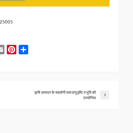
225005
App
blr
inkedIn
Email
Pinterest
Share
कृषि उत्पादन के सहयोगी तत्व वायु,वृष्टि व भूमि की
उपयोगिता