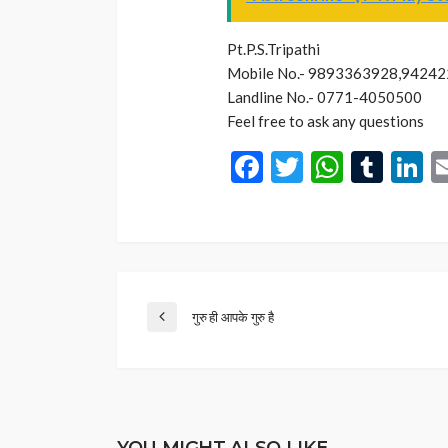
Pt.P.S.Tripathi
Mobile No.- 9893363928,9424
Landline No.- 0771-4050500
Feel free to ask any questions
Facebook
Twitter
Whats
Tum
L
गुरु ही आपके गुरु है
YOU MIGHT ALSO LIKE