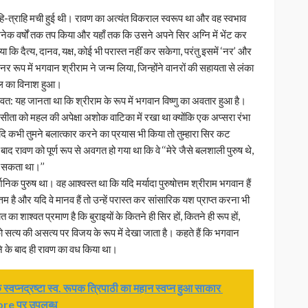
 त्राहि-त्राहि मची हुई थी। रावण का अत्यंत विकराल स्वरूप था और वह स्वभाव
ु अनेक वर्षों तक तप किया और यहाँ तक कि उसने अपने सिर अग्नि में भेंट कर
ा कि दैत्य, दानव, यक्ष, कोई भी परास्त नहींं कर सकेगा, परंतु इसमें ‘नर’ और
र रूप में भगवान श्रीराम ने जन्म लिया, जिन्होंने वानरों की सहायता से लंका
ल का विनाश हुआ।
संभवत: यह जानता था कि श्रीराम के रूप में भगवान विष्णु का अवतार हुआ है।
सीता को महल की अपेक्षा अशोक वाटिका में रखा था क्योंकि एक अप्सरा रंभा
दि कभी तुमने बलात्कार करने का प्रयास भी किया तो तुम्हारा सिर कट
ाद रावण को पूर्ण रूप से अवगत हो गया था कि वे ‘‘मेरे जैसे बलशाली पुरुष थे,
ार सकता था।’’
निक पुरुष था। वह आश्वस्त था कि यदि मर्यादा पुरुषोत्तम श्रीराम भगवान हैं
 है और यदि वे मानव हैं तो उन्हें परास्त कर सांसारिक यश प्राप्त करना भी
ा शाश्वत प्रमाण है कि बुराइयों के कितने ही सिर हों, कितने ही रूप हों,
सत्य की असत्य पर विजय के रूप में देखा जाता है। कहते हैं कि भगवान
करने के बाद ही रावण का वध किया था।
स्वप्नद्रष्टा स्व. रूपक त्रिपाठी का महान स्वप्न हुआ साकार
re पर उपलब्ध