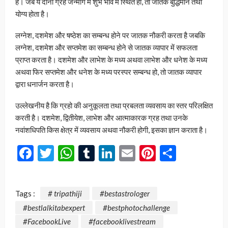
है। जब ये दोनो ग्रह जन्मांग में शुभ भाव में स्थित हो, तो जातक बुद्धिमान तथा
योग्य होता है।
लग्नेश, दशमेश और षष्ठेश का सम्बन्ध होने पर जातक नौकरी करता है जबकि
लग्नेश, दशमेश और सप्तमेश का सम्बन्ध होने से जातक व्यापार में सफलता
प्राप्त करता है। दशमेश और लाभेश के मध्य अथवा लाभेश और धनेश के मध्य
अथवा फिर सप्तमेश और धनेश के मध्य परस्पर सम्बन्ध हो, तो जातक व्यापार
द्वारा धनार्जन करता है।
उल्लेखनीय है कि ग्रहो की अनुकूलता तथा प्रबलता व्यवसाय का स्तर परिलक्षित
करती है। दशमेश, द्वितीयेश, लाभेश और आत्माकारक ग्रह तथा उनके
नवांशधिपति किस क्षेत्र में व्यवसाय अथवा नौकरी होगी, इसका ज्ञान कराता है।
Facebook
Twitter
WhatsApp
Tumblr
LinkedIn
Email
Pinterest
Share
Tags :
# tripathiji
#bestastrologer
#bestlalkitabexpert
#bestphotochallenge
#FacebookLive
#facebooklivestream