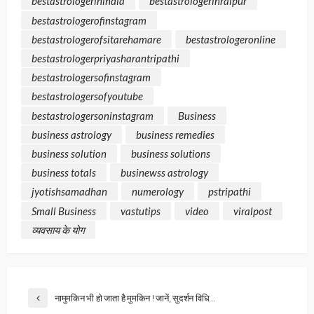
bestastrologerinindia
bestastrologerinraipur
bestastrologerofinstagram
bestastrologerofsitarehamare
bestastrologeronline
bestastrologerpriyasharantripathi
bestastrologersofinstagram
bestastrologersofyoutube
bestastrologersoninstagram
Business
business astrology
business remedies
business solution
business solutions
business totals
businewss astrology
jyotishsamadhan
numerology
pstripathi
Small Business
vastutips
video
viralpost
व्यवसाय के योग
नामुमकिन भी हो जाता है मुमकिन ! जानें, सुदर्शन विधि…