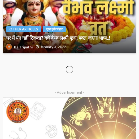
OTHER ARTICLES
व्रत एवं त्योहार
घर में धन नहीं टिकता? करें वैभव लक्ष्मी पूजा, बदल जाएगा भाग्य..!
January 3, 2026
Ps Tripathi
ASTROLOGY
OTHER ARTICLES
ज्योतिष में राक्षस गण का रहस्य? जानिए इसके प्रभाव, स्वभाव और विवाह पर
असर
January 2, 2026
Ps Tripathi