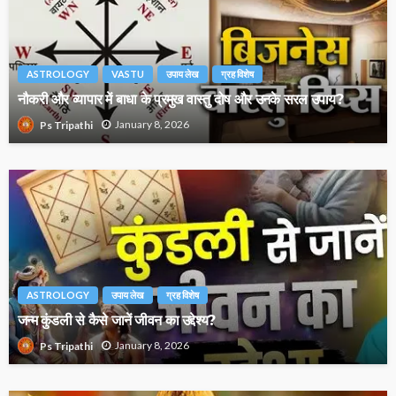
ASTROLOGY
VASTU
उपाय लेख
ग्रह विशेष
नौकरी और व्यापार में बाधा के प्रमुख वास्तु दोष और उनके सरल उपाय?
January 8, 2026
Ps Tripathi
ASTROLOGY
उपाय लेख
ग्रह विशेष
जन्म कुंडली से कैसे जानें जीवन का उद्देश्य?
January 8, 2026
Ps Tripathi