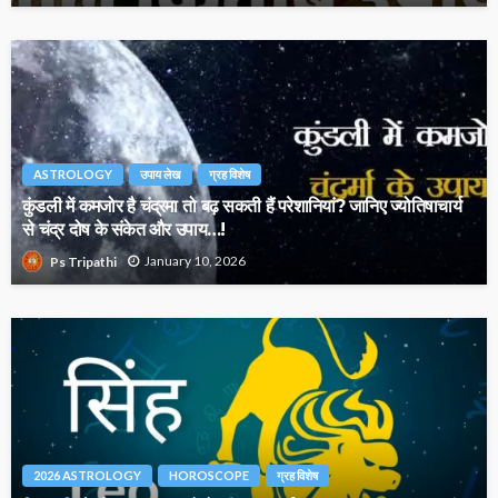
ASTROLOGY
उपाय लेख
ग्रह विशेष
कुंडली में कमजोर है चंद्रमा तो बढ़ सकती हैं परेशानियां? जानिए ज्योतिषाचार्य
से चंद्र दोष के संकेत और उपाय…!
January 10, 2026
Ps Tripathi
2026 ASTROLOGY
HOROSCOPE
ग्रह विशेष