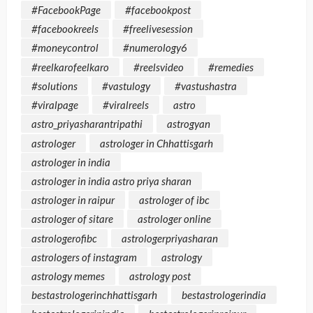
#FacebookPage
#facebookpost
#facebookreels
#freelivesession
#moneycontrol
#numerology6
#reelkarofeelkaro
#reelsvideo
#remedies
#solutions
#vastulogy
#vastushastra
#viralpage
#viralreels
astro
astro_priyasharantripathi
astrogyan
astrologer
astrologer in Chhattisgarh
astrologer in india
astrologer in india astro priya sharan
astrologer in raipur
astrologer of ibc
astrologer of sitare
astrologer online
astrologerofibc
astrologerpriyasharan
astrologers of instagram
astrology
astrology memes
astrology post
bestastrologerinchhattisgarh
bestastrologerindia