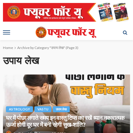
Home
Archive by Category "उपाय लेख"
(Page 3)
उपाय लेख
ASTROLOGY
VASTU
उपाय लेख
घर में पोछा लगाते समय इन वास्तु टिप्स का रखें ध्यान नकारात्मक
ऊर्जा होगी दूर घर में बनी रहेगी सुख-शांति?