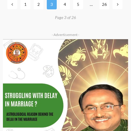
1
2
3
4
5
…
26
Page 3 of 26
- Advertisement -