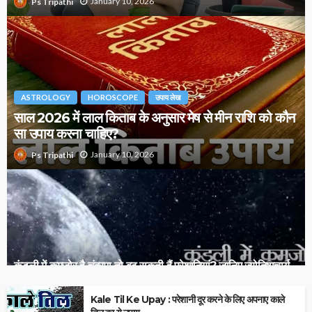
January 10, 2026
Ps Tripathi
ASTROLOGY
HOROSCOPE
उपाय लेख
साल 2026 में लाल किताब के अनुसार मेष से मीन राशि को कौन
सा उपाय करना चाहिए?
January 10, 2026
Ps Tripathi
कुंडली में कमजोर है चंद्रमा तो बढ़ सकती हैं परेशानियां? जानिए ज्योतिषाचार्य
से चंद्र दोष के संकेत और उपाय…!
Kale Til Ke Upay : परेशानी दूर करने के लिए अपनाए काले